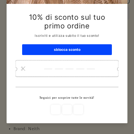
Spugna
Spugna
3+3
3+3
Pois
Pois
Neìth
Neìth
Ritiro disponibile presso la sede
Via Marcello Fossataro 2/20
Di solito pronto in 24 ore
Visualizza i dettagli del negozio
Caratteristiche del set asciugamani:
Il set asciugamani è composto da 3 asciugamano da
viso 60 cm x 100 cm + 3 asciugamano ospite 40 cm x
60 cm
100% spugna di cotone 420 gr
Morbidissimi, resistenti e ottima asciugatura
Brand: Neith