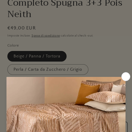
Completo Spugna 3+3 Pois
Neìth
Prezzo
€49,00 EUR
di
Imposte incluse.
Spese di spedizione
calcolate al check-out.
listino
Colore
Beige / Panna / Tortora
Perla / Carta da Zucchero / Grigio
Caffè / Cotto / Sabbia
Quantità
Diminuisci
Aumenta
quantità
quantità
per
per
Completo
Completo
Aggiungi al carrello