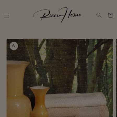
Vai
direttamente
ai contenuti
Carrello
Passa alle
informazioni
sul
prodotto